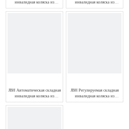
инвалидная коляска из
инвалидная коляска из
углеродного волокна DC03
углеродного волокна DC02
JBH Автоматическая складная
JBH Регулируемая складная
инвалидная коляска из
инвалидная коляска из
углеродного волокна DC05
углеродного волокна DC10S