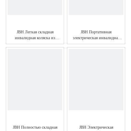
JBH Легкая складная
JBH Портативная
инвалидная коляска из
электрическая инвалидная
углеродного волокна DC08
коляска из углеродного
волокна DC07
JBH Полностью складная
JBH Электрическая