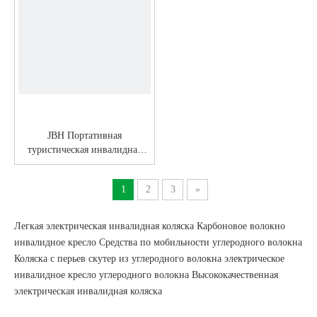
JBH Портативная
туристическая инвалидная
коляска из углеродного
волокна DC08S
1
2
3
»
Легкая электрическая инвалидная коляска
Карбоновое волокно
инвалидное кресло
Средства по мобильности углеродного волокна
Коляска с перьев
скутер из углеродного волокна
электрическое
инвалидное кресло углеродного волокна
Высококачественная
электрическая инвалидная коляска