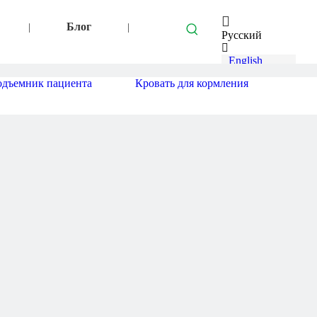
Блог
|
|
Pусский
English
العربية
дъемник пациента
Кровать для кормления
Français
Español
Português
Deutsch
Italiano
Türk dili
Bahasa
indonesia
svenska