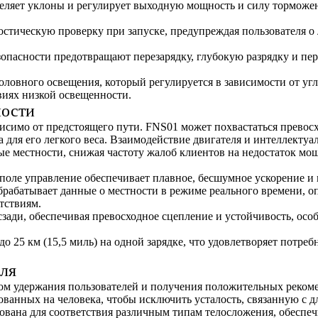
еляет уклоны и регулирует выходную мощность и силу торможен
стическую проверку при запуске, предупреждая пользователя 
пасности предотвращают перезарядку, глубокую разрядку и пере
оловного освещения, который регулируется в зависимости от угл
иях низкой освещенности.
ности
симо от предстоящего пути. FNS01 может похвастаться превосх
а для его легкого веса. Взаимодействие двигателя и интеллекту
е местности, снижая частоту жалоб клиентов на недостаток мо
поле управление обеспечивает плавное, бесшумное ускорение и
брабатывает данные о местности в режиме реального времени, 
тствиям.
 сзади, обеспечивая превосходное сцепление и устойчивость, о
о 25 км (15,5 миль) на одной зарядке, что удовлетворяет потре
еля
ом удержания пользователей и получения положительных рекоме
ованных на человека, чтобы исключить усталость, связанную с 
рована для соответствия различным типам телосложения, обесп