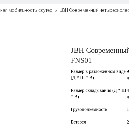
ная мобильность скутер
»
JBH Современный четырехколе
JBH Современный
FNS01
Размер в разложенном виде
9
(Д * Ш * В)
Размер складывания (Д * Ш
4
* В)
Грузоподъемность
1
Батарея
2