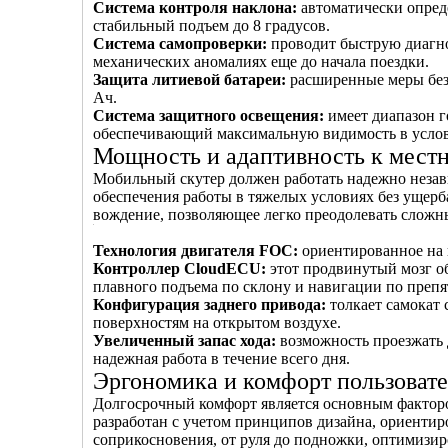
Система контроля наклона:
автоматически опред
стабильный подъем до 8 градусов.
Система самопроверки:
проводит быструю диагно
механических аномалиях еще до начала поездки.
Защита литиевой батареи:
расширенные меры безо
Ач.
Система защитного освещения:
имеет диапазон г
обеспечивающий максимальную видимость в услов
Мощность и адаптивность к мест
Мобильный скутер должен работать надежно незави
обеспечения работы в тяжелых условиях без ущерб
вождение, позволяющее легко преодолевать сложны
Технология двигателя FOC:
ориентированное на 
Контроллер CloudECU:
этот продвинутый мозг о
плавного подъема по склону и навигации по препя
Конфигурация заднего привода:
толкает самокат
поверхностям на открытом воздухе.
Увеличенный запас хода:
возможность проезжать д
надежная работа в течение всего дня.
Эргономика и комфорт пользоват
Долгосрочный комфорт является основным фактор
разработан с учетом принципов дизайна, ориентир
соприкосновения, от руля до подножки, оптимизи