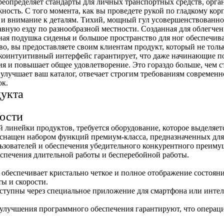
определяет стандарты для личных транспортных средств, орган
ость. С того момента, как вы проведете рукой по гладкому кор
 и внимание к деталям. Тихий, мощный гул усовершенствованно
вную езду по разнообразной местности. Созданная для облегчен
ая подушка сиденья и большое пространство для ног обеспечив
о, вы предоставляете своим клиентам продукт, который не тольк
коинтуитивный интерфейс гарантирует, что даже начинающие п
ия и повышает общее удовлетворение. Это гораздо больше, чем с
 улучшает ваш каталог, отвечает строгим требованиям современн
ок.
дукта
ости
линейки продуктов, требуется оборудование, которое выделяет
снащен набором функций премиум-класса, предназначенных для
ьзователей и обеспечения убедительного конкурентного преимущ
спечения длительной работы и бесперебойной работы.
:
обеспечивает кристально четкое и полное отображение состояния
ы и скорости.
ступны через специальное приложение для смартфона или интел
улучшения программного обеспечения гарантируют, что операцио