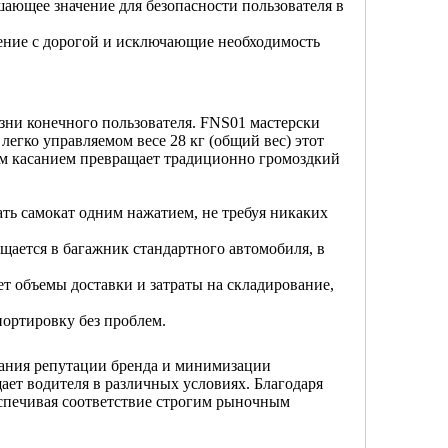
шающее значение для безопасности пользователя в
ение с дорогой и исключающие необходимость
зни конечного пользователя. FNS01 мастерски
егко управляемом весе 28 кг (общий вес) этот
им касанием превращает традиционно громоздкий
ать самокат одним нажатием, не требуя никаких
ещается в багажник стандартного автомобиля, в
т объемы доставки и затраты на складирование,
портировку без проблем.
жания репутации бренда и минимизации
ает водителя в различных условиях. Благодаря
еспечивая соответствие строгим рыночным