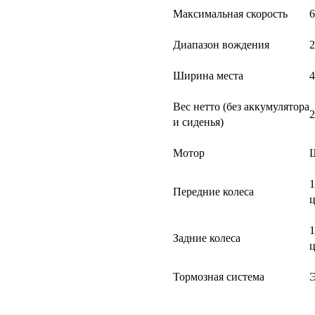
Максимальная скорость
6
Диапазон вождения
2
Ширина места
4
Вес нетто (без аккумулятора
2
и сиденья)
Мотор
Щ
1
Передние колеса
ц
1
Задние колеса
ц
Тормозная система
Э