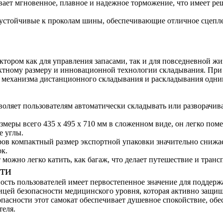
вает мгновенное, плавное и надежное торможение, что имеет ре
устойчивые к проколам шины, обеспечивающие отличное сцепл
ором как для управления запасами, так и для повседневной жи
ктному размеру и инновационной технологии складывания. При л
я механизма дистанционного складывания и раскладывания одн
воляет пользователям автоматически складывать или разворачив
змеры всего 435 x 495 x 710 мм в сложенном виде, он легко пом
е углы.
ов компактный размер экспортной упаковки значительно снижае
к.
 можно легко катить, как багаж, что делает путешествие и транс
ти
сть пользователей имеет первостепенное значение для поддер
цей безопасности медицинского уровня, которая активно защищ
пасности этот самокат обеспечивает душевное спокойствие, об
теля.