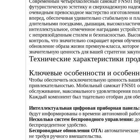
Современный четырехколесный самокат FNS01 пере
футуристическую эстетику и сверхнадежную надежн
очевидным превосходное мастерство изготовления
вперед, обеспечивая удивительно стабильную и пла
длительными поездками, дышащая, высокоэластичн
интеллектуальное, отмеченное наградами устройств
с непревзойденным стилем и безопасностью. Высо
контроль, что значительно сокращает время обучен
обновление образа жизни премиум-класса, которое
значительную ценность для вашей стратегии закуп
Технические характеристики про
Ключевые особенности и особенн
Чтобы обеспечить исключительную ценность вашей 
привлекательностью. Мобильный самокат FNS01 о
обслуживание, максимального удовлетворения пол
Каждый компонент был тщательно отобран для обе
Интеллектуальная цифровая приборная панель
будут информированы о времени автономной работ
Несколько систем беспроводного управления:
до
беспрецедентное удобство.
Беспроводные обновления OTA:
автоматические 
не требуя ручного вмешательства.