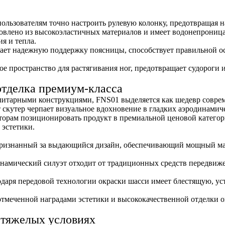
пользователям точно настроить рулевую колонку, предотвращая н
товлено из высокоэластичных материалов и имеет водонепрон
я и тепла.
ает надежную поддержку поясницы, способствует правильной ос
ое пространство для растягивания ног, предотвращает судороги
отделка премиум-класса
литарными конструкциями, FNS01 выделяется как шедевр совре
кутер черпает визуальное вдохновение в гладких аэродинамич
орам позиционировать продукт в премиальной ценовой категории
эстетики.
ризнанный за выдающийся дизайн, обеспечивающий мощный мар
амический силуэт отходит от традиционных средств передвижен
одаря передовой технологии окраски шасси имеет блестящую, ус
отмеченной наградами эстетики и высококачественной отделки 
 тяжелых условиях