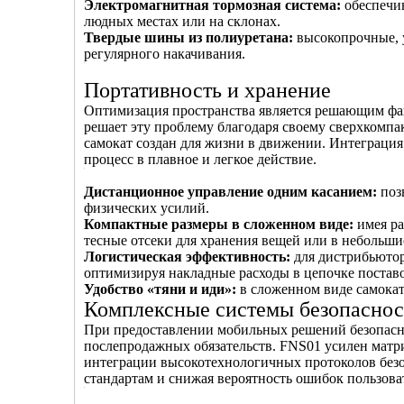
Электромагнитная тормозная система:
обеспечи
людных местах или на склонах.
Твердые шины из полиуретана:
высокопрочные, 
регулярного накачивания.
Портативность и хранение
Оптимизация пространства является решающим факт
решает эту проблему благодаря своему сверхкомпа
самокат создан для жизни в движении. Интеграци
процесс в плавное и легкое действие.
Дистанционное управление одним касанием:
поз
физических усилий.
Компактные размеры в сложенном виде:
имея ра
тесные отсеки для хранения вещей или в небольши
Логистическая эффективность:
для дистрибьютор
оптимизируя накладные расходы в цепочке поставо
Удобство «тяни и иди»:
в сложенном виде самокат
Комплексные системы безопаснос
При предоставлении мобильных решений безопасно
послепродажных обязательств. FNS01 усилен матри
интеграции высокотехнологичных протоколов безо
стандартам и снижая вероятность ошибок пользова