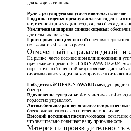
для каждого гонщика.
Руль с регулируемым углом наклона:
позволяет 
Подушка сиденья премиум-класса:
сиденье изго
внутренней циркуляции воздуха для сброса давлени
Увеличенная ширина спинки сиденья:
обеспечив
длительных поездок.
Просторная зона для ног:
обеспечивает достаточн
пользователей разного роста.
Отмеченный наградами дизайн и 
На рынке, часто насыщенном клиническими и ути
престижной премии iF DESIGN AWARD 2024, этот с
поразительный внешний вид позволяет дистрибьют
отказывающихся идти на компромисс в отношении 
Победитель iF DESIGN AWARD:
международно п
бренда.
Вдохновение суперкара:
Футуристический аэродин
гордостью управляют.
Автомобильное равноуровневое покрытие:
благ
блеск выставочного зала в течение многих лет.
Высокий потенциал премиум-класса:
сочетание 
что значительно повышает вашу прибыльность.
Материал и производительность в