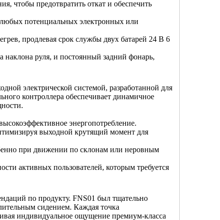
ия, чтобы предотвратить откат и обеспечить
о любых потенциальных электронных или
грев, продлевая срок службы двух батарей 24 В 6
а наклона руля, и постоянный задний фонарь,
одной электрической системой, разработанной для
ального контроллера обеспечивает динамичное
щности.
 высокоэффективное энергопотребление.
оптимизируя выходной крутящий момент для
собенно при движении по склонам или неровным
бности активных пользователей, которым требуется
ндаций по продукту. FNS01 был тщательно
длительным сидением. Каждая точка
ечивая индивидуальное ощущение премиум-класса